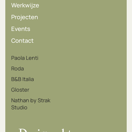
Werkwijze
Projecten
Events
Contact
Paola Lenti
Roda
B&B Italia
Gloster
Nathan by Strak
Studio