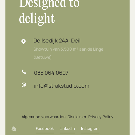
Designed to
delight
Deilsedijk 24A, Deil
Showtuin van 3.500 m² aan de Linge
(Betuwe)
085 064 0697
info@strakstudio.com
Algemene voorwaarden
Disclaimer
Privacy Policy
Facebook
LinkedIn
Instagram